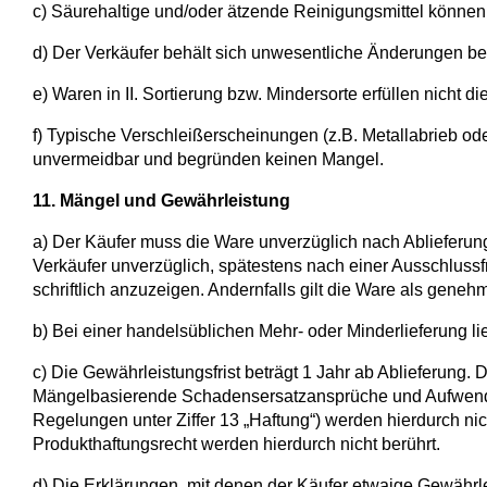
c) Säurehaltige und/oder ätzende Reinigungsmittel kön
d) Der Verkäufer behält sich unwesentliche Änderungen b
e) Waren in II. Sortierung bzw. Mindersorte erfüllen nicht 
f) Typische Verschleißerscheinungen (z.B. Metallabrieb o
unvermeidbar und begründen keinen Mangel.
11. Mängel und Gewährleistung
a) Der Käufer muss die Ware unverzüglich nach Ablieferu
Verkäufer unverzüglich, spätestens nach einer Ausschlussf
schriftlich anzuzeigen. Andernfalls gilt die Ware als genehm
b) Bei einer handelsüblichen Mehr- oder Minderlieferung l
c) Die Gewährleistungsfrist beträgt 1 Jahr ab Ablieferung.
Mängelbasierende Schadensersatzansprüche und Aufwendung
Regelungen unter Ziffer 13 „Haftung“) werden hierdurch 
Produkthaftungsrecht werden hierdurch nicht berührt.
d) Die Erklärungen, mit denen der Käufer etwaige Gewährl