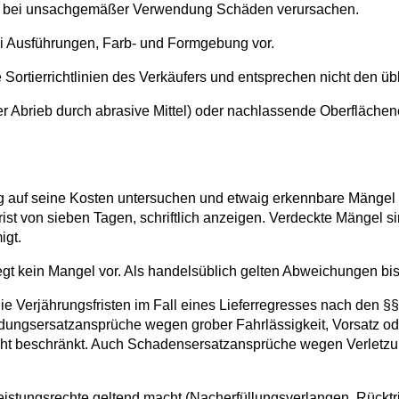
nen bei unsachgemäßer Verwendung Schäden verursachen.
ei Ausführungen, Farb- und Formgebung vor.
die Sortierrichtlinien des Verkäufers und entsprechen nicht den 
der Abrieb durch abrasive Mittel) oder nachlassende Oberfläch
ng auf seine Kosten untersuchen und etwaig erkennbare Mänge
rist von sieben Tagen, schriftlich anzeigen. Verdeckte Mängel
igt.
iegt kein Mangel vor. Als handelsüblich gelten Abweichungen bi
 Die Verjährungsfristen im Fall eines Lieferregresses nach den
sersatzansprüche wegen grober Fahrlässigkeit, Vorsatz oder d
nicht beschränkt. Auch Schadensersatzansprüche wegen Verletz
eistungsrechte geltend macht (Nacherfüllungsverlangen, Rückt