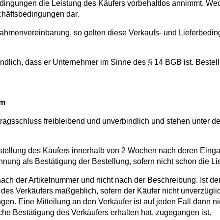
dingungen die Leistung des Käufers vorbehaltlos annimmt. We
häftsbedingungen dar.
ahmenvereinbarung, so gelten diese Verkaufs- und Lieferbedin
rbindlich, dass er Unternehmer im Sinne des § 14 BGB ist. Bes
rm
rtragsschluss freibleibend und unverbindlich und stehen unter 
tellung des Käufers innerhalb von 2 Wochen nach deren Eingang 
chnung als Bestätigung der Bestellung, sofern nicht schon die Lie
r nach der Artikelnummer und nicht nach der Beschreibung. Ist d
des Verkäufers maßgeblich, sofern der Käufer nicht unverzüglich 
en. Eine Mitteilung an den Verkäufer ist auf jeden Fall dann n
che Bestätigung des Verkäufers erhalten hat, zugegangen ist.