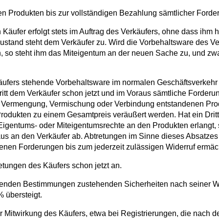
ten Produkten bis zur vollständigen Bezahlung sämtlicher Ford
 Käufer erfolgt stets im Auftrag des Verkäufers, ohne dass ihm
ustand steht dem Verkäufer zu. Wird die Vorbehaltsware des V
en, so steht ihm das Miteigentum an der neuen Sache zu, und z
erkäufers stehende Vorbehaltsware im normalen Geschäftsverke
 tritt dem Verkäufer schon jetzt und im Voraus sämtliche Forder
, Vermengung, Vermischung oder Verbindung entstandenen Prod
ukten zu einem Gesamtpreis veräußert werden. Hat ein Dritter 
entums- oder Miteigentumsrechte an den Produkten erlangt, so
aus an den Verkäufer ab. Abtretungen im Sinne dieses Absatzes
tenen Forderungen bis zum jederzeit zulässigen Widerruf ermäch
etungen des Käufers schon jetzt an.
tehenden Bestimmungen zustehenden Sicherheiten nach seiner Wa
 übersteigt.
 Mitwirkung des Käufers, etwa bei Registrierungen, die nach de