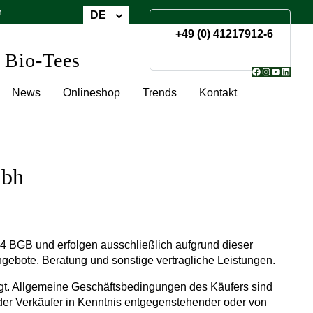
n.
DE
+49 (0) 41217912-6
 Bio-Tees
Facebook
Instagram
YouTube
Linked
News
Onlineshop
Trends
Kontakt
mbh
14 BGB und erfolgen ausschließlich aufgrund dieser
ngebote, Beratung und sonstige vertragliche Leistungen.
tigt. Allgemeine Geschäftsbedingungen des Käufers sind
 der Verkäufer in Kenntnis entgegenstehender oder von