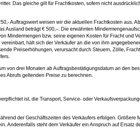
tter. Das gleiche gilt für Frachtkosten, sofern nicht ausdrückli
 250,- Auftragswert weisen wir die aktuellen Frachtkosten aus. A
r das Ausland beträgt € 500,–. Die erwähnten Mindermengenauf
on Mindermengen bzw. seine eigenen Kosten für Fracht und Verp
s vereinbart, hält sich der Verkäufer an die von ihm angegebe
de Preiserhöhungen, verursacht durch Steuern, Zölle, Fracht
fers.
itraum von drei Monaten ab Auftragsbestätigungsdatum an den be
t des Abrufs geltenden Preise zu berechnen.
rpflichtet ist, die Transport, Service- oder Verkaufsverpacku
ährend der Geschäftszeiten des Verkäufers erfolgen. Größere
n. Anderenfalls steht dem Verkäufer ein Anspruch auf Ersatz d